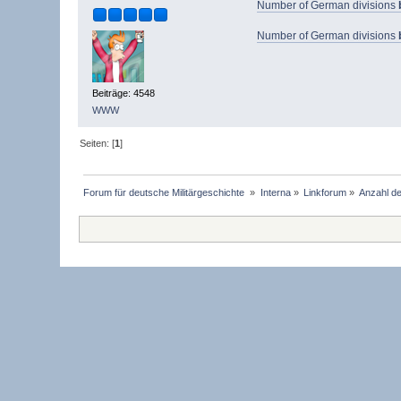
Number of German divisions
Number of German divisions
Beiträge: 4548
WWW
Seiten: [
1
]
Forum für deutsche Militärgeschichte 
»
Interna
»
Linkforum
»
Anzahl de