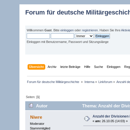
Forum für deutsche Militärgeschic
Willkommen
Gast
. Bitte
einloggen
oder
registrieren
. Haben Sie Ihre
Aktivi
Einloggen mit Benutzername, Passwort und Sitzungslänge
Übersicht
Archiv
letzte Beiträge
Hilfe
Suche
Einloggen
Regi
Forum für deutsche Militärgeschichte 
»
Interna
»
Linkforum
»
Anzahl de
Seiten: [
1
]
Autor
Thema: Anzahl der Divis
Anzahl der Divisionen 
Niwre
«
am:
26.10.05 (14:03) »
Moderator
Stammmitglied