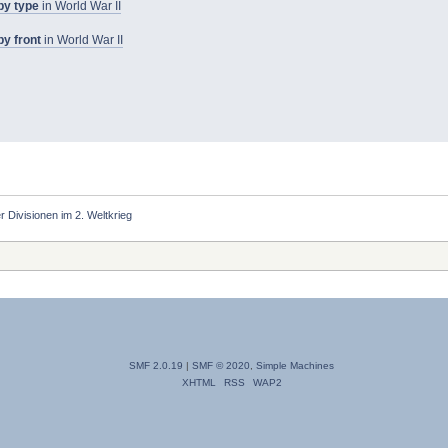
by type
in World War II
by front
in World War II
r Divisionen im 2. Weltkrieg
SMF 2.0.19
|
SMF © 2020
,
Simple Machines
XHTML
RSS
WAP2