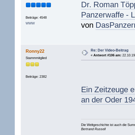
Dr. Roman Töpp
Panzerwaffe - L
Beiträge: 4548
von
DasPanze
WWW
Re: Der Video-Beitrag
Ronny22
«
Antwort #106 am:
22.10.19
Stammmitglied
Beiträge: 2382
Ein Zeitzeuge er
an der Oder 19
Die Weltgeschichte ist auch die S
Bertrand Russell