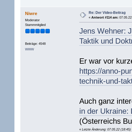
Re: Der Video-Beitrag
Niwre
«
Antwort #114 am:
07.05.22 
Moderator
Stammmitglied
Jens Wehner: J
Taktik und Dokt
Beiträge: 4548
WWW
Er war vor kur
https://anno-pu
technik-und-takt
Auch ganz inte
in der Ukraine
(Österreichs B
«
Letzte Änderung: 07.05.22 (18:45)