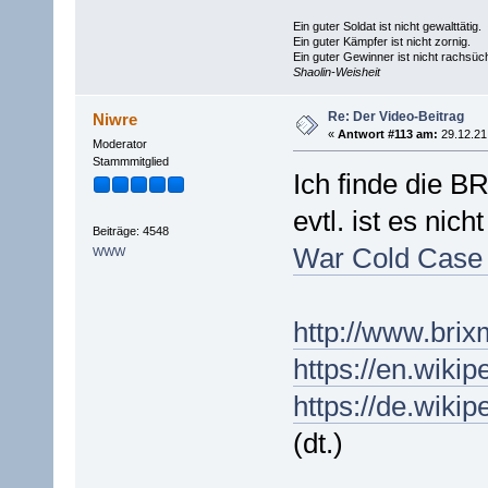
Ein guter Soldat ist nicht gewalttätig.
Ein guter Kämpfer ist nicht zornig.
Ein guter Gewinner ist nicht rachsüch
Shaolin-Weisheit
Re: Der Video-Beitrag
Niwre
«
Antwort #113 am:
29.12.21 
Moderator
Stammmitglied
Ich finde die B
evtl. ist es nic
Beiträge: 4548
War Cold Case
WWW
http://www.brix
https://en.wiki
https://de.wik
(dt.)