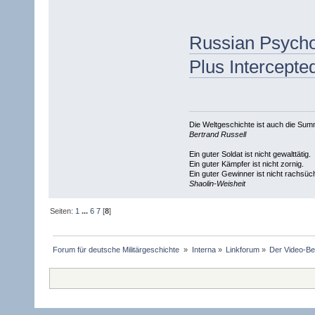
Russian Psycho 
Plus Intercepte
Die Weltgeschichte ist auch die S
Bertrand Russell
Ein guter Soldat ist nicht gewalttätig.
Ein guter Kämpfer ist nicht zornig.
Ein guter Gewinner ist nicht rachsüch
Shaolin-Weisheit
Seiten:
1
...
6
7
[
8
]
Forum für deutsche Militärgeschichte 
»
Interna
»
Linkforum
»
Der Video-Be