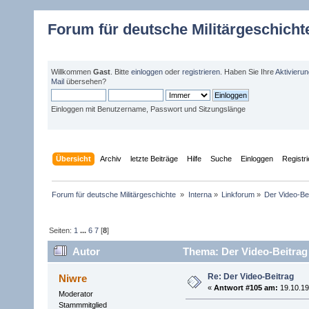
Forum für deutsche Militärgeschicht
Willkommen
Gast
. Bitte
einloggen
oder
registrieren
. Haben Sie Ihre
Aktivieru
Mail
übersehen?
Einloggen mit Benutzername, Passwort und Sitzungslänge
Übersicht
Archiv
letzte Beiträge
Hilfe
Suche
Einloggen
Registr
Forum für deutsche Militärgeschichte 
»
Interna
»
Linkforum
»
Der Video-Be
Seiten:
1
...
6
7
[
8
]
Autor
Thema: Der Video-Beitrag
Re: Der Video-Beitrag
Niwre
«
Antwort #105 am:
19.10.19
Moderator
Stammmitglied