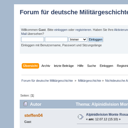
Forum für deutsche Militärgeschicht
Willkommen
Gast
. Bitte
einloggen
oder
registrieren
. Haben Sie Ihre
Aktivieru
Mail
übersehen?
Einloggen mit Benutzername, Passwort und Sitzungslänge
Übersicht
Archiv
letzte Beiträge
Hilfe
Suche
Einloggen
Registr
Forum für deutsche Militärgeschichte 
»
Militärgeschichte
»
Nichtdeutsche A
Seiten: [
1
]
Autor
Thema: Alpinidivision Mo
Alpinidivision Monte Rosa
steffen04
«
am:
12.07.12 (15:10) »
Gast