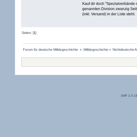
Kauf dir doch "Spezialverbände 
genannten Division zwanzig Seite
(inkl. Versand) in der Liste steht.
Seiten: [
1
]
Forum für deutsche Militärgeschichte 
»
Militärgeschichte
»
Nichtdeutsche A
SMF 2.0.1