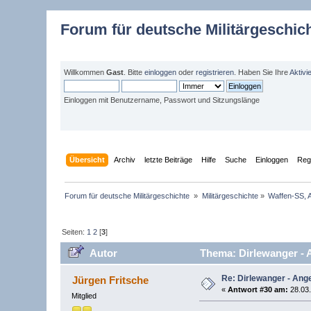
Forum für deutsche Militärgeschic
Willkommen
Gast
. Bitte
einloggen
oder
registrieren
. Haben Sie Ihre
Aktivi
Einloggen mit Benutzername, Passwort und Sitzungslänge
Übersicht
Archiv
letzte Beiträge
Hilfe
Suche
Einloggen
Regi
Forum für deutsche Militärgeschichte 
»
Militärgeschichte
»
Waffen-SS, A
Seiten:
1
2
[
3
]
Autor
Thema: Dirlewanger - A
Re: Dirlewanger - Ange
Jürgen Fritsche
«
Antwort #30 am:
28.03.
Mitglied