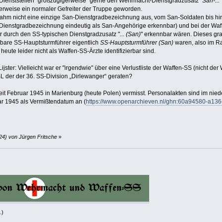
en Dienststellen "großzügigerweise" gerne den Wehrmacht-Dienstgradzusatz "
San-...
cherweise ein normaler Gefreiter der Truppe geworden.
hm nicht eine einzige San-Dienstgradbezeichnung aus, vom San-Soldaten bis hi
er Dienstgradbezeichnung eindeutig als San-Angehörige erkennbar) und bei der Wa
r durch den SS-typischen Dienstgradzusatz "
... (San)
" erkennbar wären. Dieses gr
dbare SS-Hauptsturmführer eigentlich
SS-Hauptsturmführer (San)
waren, also im Ra
eute leider nicht als Waffen-SS-Ärzte identifizierbar sind.
jster: Vielleicht war er "irgendwie" über eine Verlustliste der Waffen-SS (nicht de
L der der 36. SS-Division „Dirlewanger“ geraten?
 seit Februar 1945 in Marienburg (heute Polen) vermisst. Personalakten sind im ni
ar 1945 als Vermißtendatum an (
https://www.openarchieven.nl/ghn:60a94580-a1
24) von Jürgen Fritsche
»
.)