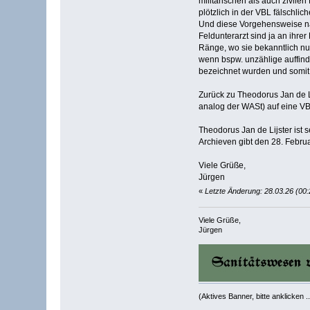
militärischen als auch zivil
plötzlich in der VBL fälschli
Und diese Vorgehensweise na
Feldunterarzt sind ja an ihr
Ränge, wo sie bekanntlich nu
wenn bspw. unzählige auffin
bezeichnet wurden und somit h
Zurück zu Theodorus Jan de Li
analog der WASt) auf eine VB
Theodorus Jan de Lijster ist
Archieven gibt den 28. Febru
Viele Grüße,
Jürgen
«
Letzte Änderung: 28.03.26 (00:
Viele Grüße,
Jürgen
(Aktives Banner, bitte anklicken ..