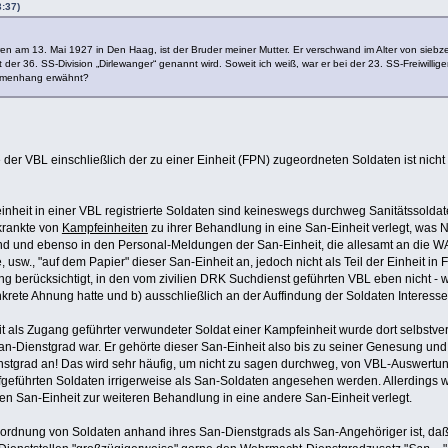
3:37)
en am 13. Mai 1927 in Den Haag, ist der Bruder meiner Mutter. Er verschwand im Alter von siebzeh
er 36. SS-Division „Dirlewanger“ genannt wird. Soweit ich weiß, war er bei der 23. SS-Freiwilli
mmenhang erwähnt?
r VBL einschließlich der zu einer Einheit (FPN) zugeordneten Soldaten ist nicht g
einheit in einer VBL registrierte Soldaten sind keineswegs durchweg Sanitätssold
krankte von
Kampfeinheiten
zu ihrer Behandlung in eine San-Einheit verlegt, was N
nd und ebenso in den Personal-Meldungen der San-Einheit, die allesamt an die WA
usw., "auf dem Papier" dieser San-Einheit an, jedoch nicht als Teil der Einheit in
ng berücksichtigt, in den vom zivilien DRK Suchdienst geführten VBL eben nicht - 
rete Ahnung hatte und b) ausschließlich an der Auffindung der Soldaten Interesse 
eit als Zugang geführter verwundeter Soldat einer Kampfeinheit wurde dort selbstve
San-Dienstgrad war. Er gehörte dieser San-Einheit also bis zu seiner Genesung un
enstgrad an! Das wird sehr häufig, um nicht zu sagen durchweg, von VBL-Auswertu
ufgeführten Soldaten irrigerweise als San-Soldaten angesehen werden. Allerdings w
en San-Einheit zur weiteren Behandlung in eine andere San-Einheit verlegt.
uordnung von Soldaten anhand ihres San-Dienstgrads als San-Angehöriger ist, da