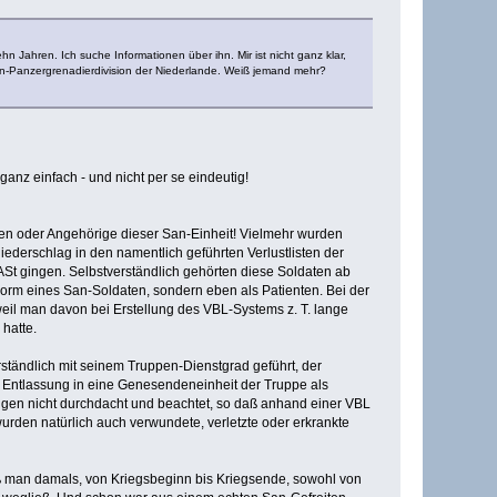
n Jahren. Ich suche Informationen über ihn. Mir ist nicht ganz klar,
gen-Panzergrenadierdivision der Niederlande. Weiß jemand mehr?
anz einfach - und nicht per se eindeutig!
aten oder Angehörige dieser San-Einheit! Vielmehr wurden
iederschlag in den namentlich geführten Verlustlisten der
St gingen. Selbstverständlich gehörten diese Soldaten ab
 Form eines San-Soldaten, sondern eben als Patienten. Bei der
weil man davon bei Erstellung des VBL-Systems z. T. lange
hatte.
rständlich mit seinem Truppen-Dienstgrad geführt, der
d Entlassung in eine Genesendeneinheit der Truppe als
ngen nicht durchdacht und beachtet, so daß anhand einer VBL
urden natürlich auch verwundete, verletzte oder erkrankte
ß man damals, von Kriegsbeginn bis Kriegsende, sowohl von