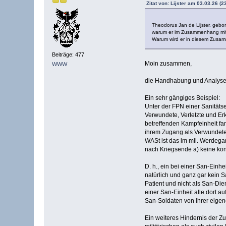
Zitat von: Lijster am 03.03.26 (2
Theodorus Jan de Lijster, gebor
warum er im Zusammenhang mit d
Warum wird er in diesem Zusa
Beiträge: 477
Moin zusammen,
WWW
die Handhabung und Analyse de
Ein sehr gängiges Beispiel:
Unter der FPN einer Sanitäts
Verwundete, Verletzte und Er
betreffenden Kampfeinheit fa
ihrem Zugang als Verwundete, 
WASt ist das im mil. Werdega
nach Kriegsende a) keine konk
D. h., ein bei einer San-Einh
natürlich und ganz gar kein 
Patient und nicht als San-Di
einer San-Einheit alle dort a
San-Soldaten von ihrer eigen
Ein weiteres Hindernis der Z