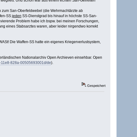
" wegließ. Und schon war aus einem echten San-Gefreiten
n zum San-Oberfeldwebel (die Wehrmachtärzte ab
ffen-SS
jeden
SS-Dienstgrad bis hinauf in höchste SS-San-
avierende Problem habe ich bspw. bei meinen Forschungen,
ng eines Stabsarztes waren, aber leider nirgendwo korrekt
r WASt! Die Waffen-SS hatte ein eigenes Kriegerverlustsystem,
ederländischen Nationalarchiv Open Archieven einsehbar. Open
36-11e8-828a-00505693001d/de
).
Gespeichert