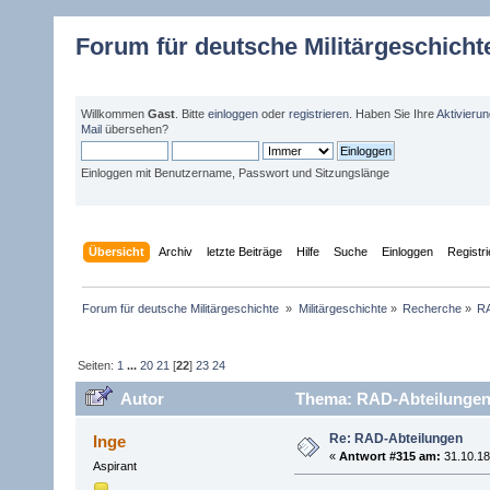
Forum für deutsche Militärgeschicht
Willkommen
Gast
. Bitte
einloggen
oder
registrieren
. Haben Sie Ihre
Aktivieru
Mail
übersehen?
Einloggen mit Benutzername, Passwort und Sitzungslänge
Übersicht
Archiv
letzte Beiträge
Hilfe
Suche
Einloggen
Registr
Forum für deutsche Militärgeschichte 
»
Militärgeschichte
»
Recherche
»
RA
Seiten:
1
...
20
21
[
22
]
23
24
Autor
Thema: RAD-Abteilungen 
Re: RAD-Abteilungen
Inge
«
Antwort #315 am:
31.10.18
Aspirant