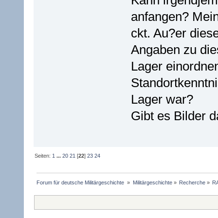
Kann irgendjem
anfangen? Mein
ckt. Au?er dies
Angaben zu die
Lager einordnen
Standortkenntn
Lager war?
Gibt es Bilder 
Seiten:
1
...
20
21
[
22
]
23
24
Forum für deutsche Militärgeschichte 
»
Militärgeschichte
»
Recherche
»
RA