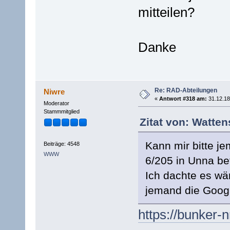
mitteilen?
Danke
Re: RAD-Abteilungen
Niwre
«
Antwort #318 am:
31.12.18
Moderator
Stammmitglied
Zitat von: Watten
Kann mir bitte j
Beiträge: 4548
WWW
6/205 in Unna b
Ich dachte es wä
jemand die Googl
https://bunker-