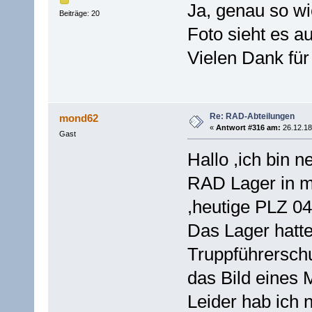
Ja, genau so w
Beiträge: 20
Foto sieht es au
Vielen Dank für 
Re: RAD-Abteilungen
mond62
«
Antwort #316 am:
26.12.18
Gast
Hallo ,ich bin 
RAD Lager in m
,heutige PLZ 
Das Lager hatte
Truppführerschu
das Bild eines 
Leider hab ich 