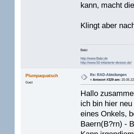
kann, macht die
Klingt aber nac
Balsi
http://www.Balsi.de
http://www.50-infanterie-division.de/
Re: RAD-Abteilungen
Plumpaquatsch
«
Antwort #329 am:
20.05.22
Gast
Hallo zusamme
ich bin hier ne
eines Onkels, b
Baern(B?rn) - 