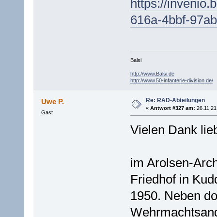
https://invenio.
616a-4bbf-97a
Balsi
http://www.Balsi.de
http://www.50-infanterie-division.de/
Re: RAD-Abteilungen
Uwe P.
«
Antwort #327 am:
26.11.21
Gast
Vielen Dank lie
im Arolsen-Arch
Friedhof in Ku
1950. Neben dor
Wehrmachtsange