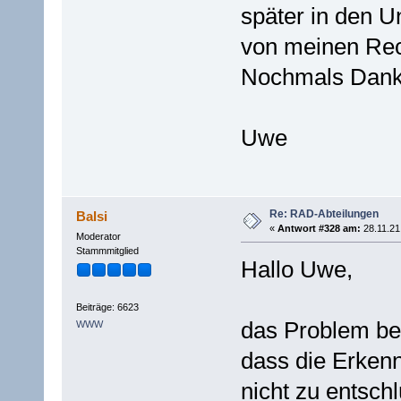
später in den U
von meinen Rec
Nochmals Dan
Uwe
Re: RAD-Abteilungen
Balsi
«
Antwort #328 am:
28.11.21
Moderator
Stammmitglied
Hallo Uwe,
Beiträge: 6623
das Problem be
WWW
dass die Erken
nicht zu entsch