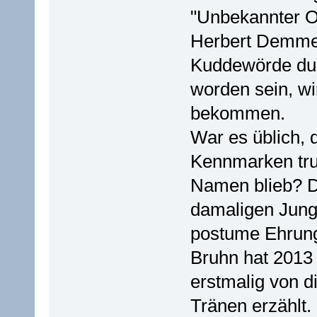
"Unbekannter Of
Herbert Demmel 
Kuddewörde dur
worden sein, w
bekommen.
War es üblich, 
Kennmarken tru
Namen blieb? D
damaligen Jung
postume Ehrung
Bruhn hat 2013 
erstmalig von 
Tränen erzählt.