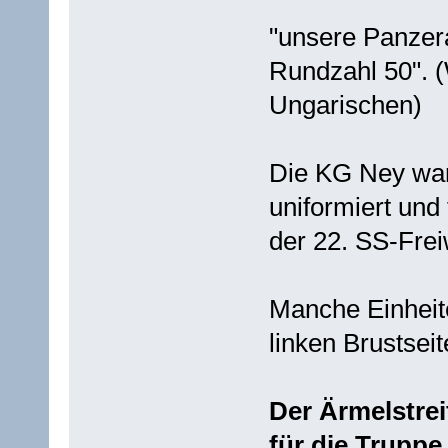
"unsere Panzer
Rundzahl 50". 
Ungarischen)
Die KG Ney wa
uniformiert und
der 22. SS-Frei
Manche Einheit
linken Brustsei
Der Ärmelstrei
für die Trupp