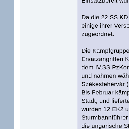
Einsatzbereit wu
Da die 22.SS KD 
einige ihrer Ver
zugeordnet.
Die Kampfgruppe
Ersatzangriffen 
dem IV.SS PzKorp
und nahmen währ
Székesfehérvár (
Bis Februar käm
Stadt, und liefe
wurden 12 EK2 u
Sturmbannführer 
die ungarische S