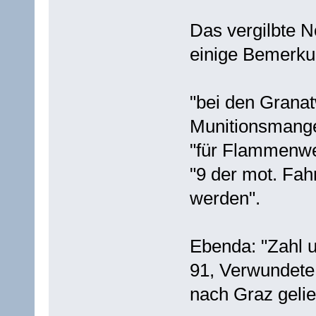
Das vergilbte No
einige Bemerku
"bei den Grana
Munitionsmange
"für Flammenwer
"9 der mot. Fa
werden".
Ebenda: "Zahl u
91, Verwundete
nach Graz gelief