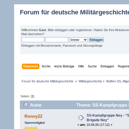
Forum für deutsche Militärgeschicht
Willkommen
Gast
. Bitte
einloggen
oder
registrieren
. Haben Sie Ihre
Aktivieru
Mail
übersehen?
Einloggen mit Benutzername, Passwort und Sitzungslänge
Übersicht
Archiv
letzte Beiträge
Hilfe
Suche
Einloggen
Registr
Forum für deutsche Militärgeschichte 
»
Militärgeschichte
»
Waffen-SS, Allg
Seiten: [
1
]
Autor
Thema: SS-Kampfgruppe Ne
mal)
SS-Kampfgruppe Ney - "S
Ronny22
Brigade Ney"
Stammmitglied
«
am:
10.06.06 (17:12) »