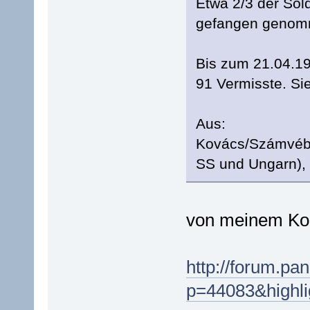
Etwa 2/3 der Sol
gefangen genomme
Bis zum 21.04.19
91 Vermisste. Sie
Aus:
Kovács/Számvébe
SS und Ungarn),
von meinem Kol
http://forum.pa
p=44083&highl