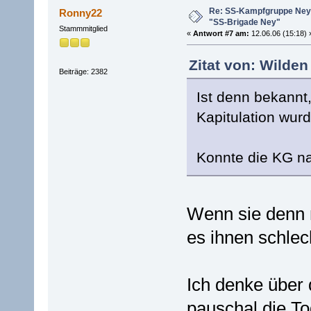
Re: SS-Kampfgruppe Ney 
Ronny22
"SS-Brigade Ney"
Stammmitglied
«
Antwort #7 am:
12.06.06 (15:18) 
Zitat von: Wilden
Beiträge: 2382
Ist denn bekannt
Kapitulation wur
Konnte die KG n
Wenn sie denn 
es ihnen schlec
Ich denke über
pauschal die To