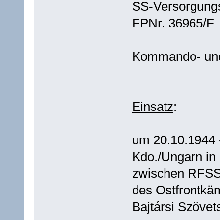
SS-Versorgungs-
FPNr. 36965/F
Kommando- und 
Einsatz
:
um 20.10.1944 -
Kdo./Ungarn in
zwischen RFSS u
des Ostfrontkäm
Bajtársi Szövet