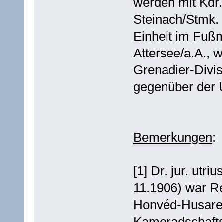
werden mit Kdr.
Steinach/Stmk. t
Einheit im Fußm
Attersee/a.A., 
Grenadier-Divis
gegenüber der 
Bemerkungen
:
[1] Dr. jur. utri
11.1906) war Re
Honvéd-Husaren
Kameradschafts