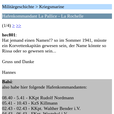
Militärgeschichte > Kriegsmarine
Hafenkommandant La Pallice - La Rochelle
(1/4)
>
>>
hec801
:
Hat jemand einen Namen!? so im Sommer 1941, müsste
ein Korvettenkapitän gewesen sein, der Name könnte so
Rissa oder so gewesen sein...
Gruss und Danke
Hannes
Balsi
:
also habe hier folgende Hafenkommandanten:
08.40 - 5.41 - KKpt Rudolf Nordmann
05.41 - 10.43 - KzS Killmann
02.43 - 02.43 - KKpt. Walther Bender i.V.
04.43 - 06.43 - FKpt. Westphal i.V.