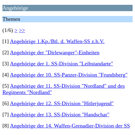
Angehörige
Themen
(1/6)
>
>>
[1]
Angehörige 1.Kp./Btl. d. Waffen-SS z.b.V.
[2]
Angehörige der "Dirlewanger"-Einheiten
[3]
Angehörige der 1. SS-Division "Leibstandarte"
[4]
Angehörige der 10. SS-Panzer-Division "Frundsberg"
[5]
Angehörige der 11. SS-Division "Nordland" und des
Regiments "Nordland"
[6]
Angehörige der 12. SS-Division "Hitlerjugend"
[7]
Angehörige der 13. SS-Division "Handschar"
[8]
Angehörige der 14. Waffen-Grenadier-Division der SS