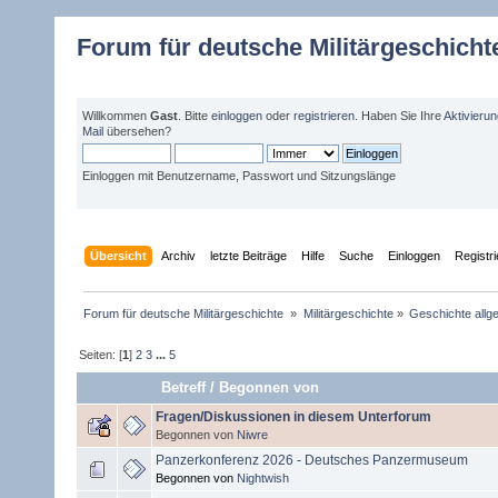
Forum für deutsche Militärgeschicht
Willkommen
Gast
. Bitte
einloggen
oder
registrieren
. Haben Sie Ihre
Aktivieru
Mail
übersehen?
Einloggen mit Benutzername, Passwort und Sitzungslänge
Übersicht
Archiv
letzte Beiträge
Hilfe
Suche
Einloggen
Registr
Forum für deutsche Militärgeschichte 
»
Militärgeschichte
»
Geschichte allg
Seiten: [
1
]
2
3
...
5
Betreff
/
Begonnen von
Fragen/Diskussionen in diesem Unterforum
Begonnen von
Niwre
Panzerkonferenz 2026 - Deutsches Panzermuseum
Begonnen von
Nightwish