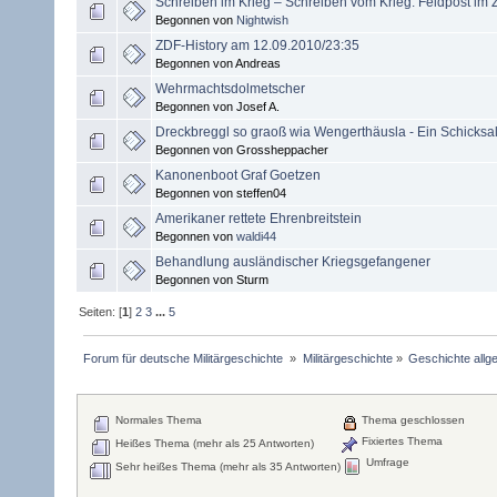
Schreiben im Krieg – Schreiben vom Krieg. Feldpost im 
Begonnen von
Nightwish
ZDF-History am 12.09.2010/23:35
Begonnen von Andreas
Wehrmachtsdolmetscher
Begonnen von Josef A.
Dreckbreggl so graoß wia Wengerthäusla - Ein Schicksal
Begonnen von Grossheppacher
Kanonenboot Graf Goetzen
Begonnen von steffen04
Amerikaner rettete Ehrenbreitstein
Begonnen von
waldi44
Behandlung ausländischer Kriegsgefangener
Begonnen von Sturm
Seiten: [
1
]
2
3
...
5
Forum für deutsche Militärgeschichte 
»
Militärgeschichte
»
Geschichte allg
Normales Thema
Thema geschlossen
Fixiertes Thema
Heißes Thema (mehr als 25 Antworten)
Umfrage
Sehr heißes Thema (mehr als 35 Antworten)