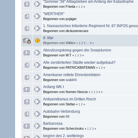
"Sommer '39" Alltagsleben am Anfang der Katastrophe
Begonnen von Frieda
«
1
2
»
"WERTHER"
Begonnen von pzjäger
1. Nassauisches Infanterie-Regiment Nr. 87 INFOS gesu
Begonnen von dictiustenecare
8. Mai
Begonnen von Wilden
«
1
2
3
...
5
»
Abnutzungskrieg gegen die Sowjetunion
Begonnen von W.T
«
1
2
3
»
Alle zerstörterten Städte wieder aufgebaut?
Begonnen von PATRICKBATEMAN
«
1
2
»
Amerikaner rettete Ehrenbreitstein
Begonnen von
waldi44
Anfang WK I
Begonnen von Nomen Nescio
«
1
2
3
4
»
Antisemitismus im Dritten Reich
Begonnen von Stefan
«
1
2
»
Autobahn-Verbindung
Begonnen von
IM
Barbarossa
Begonnen von Scherzkoks
«
1
2
3
»
beginn des 2. weltkriegs