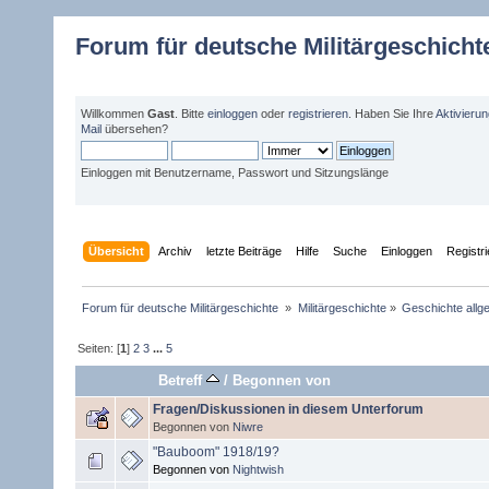
Forum für deutsche Militärgeschicht
Willkommen
Gast
. Bitte
einloggen
oder
registrieren
. Haben Sie Ihre
Aktivieru
Mail
übersehen?
Einloggen mit Benutzername, Passwort und Sitzungslänge
Übersicht
Archiv
letzte Beiträge
Hilfe
Suche
Einloggen
Registr
Forum für deutsche Militärgeschichte 
»
Militärgeschichte
»
Geschichte allg
Seiten: [
1
]
2
3
...
5
Betreff
/
Begonnen von
Fragen/Diskussionen in diesem Unterforum
Begonnen von
Niwre
"Bauboom" 1918/19?
Begonnen von
Nightwish