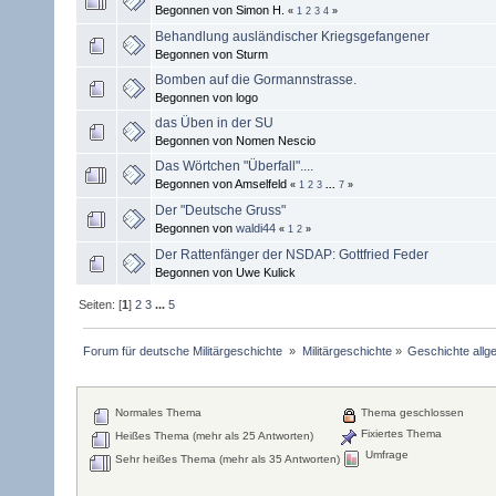
Begonnen von Simon H.
«
1
2
3
4
»
Behandlung ausländischer Kriegsgefangener
Begonnen von Sturm
Bomben auf die Gormannstrasse.
Begonnen von logo
das Üben in der SU
Begonnen von Nomen Nescio
Das Wörtchen "Überfall"....
Begonnen von Amselfeld
«
1
2
3
...
7
»
Der "Deutsche Gruss"
Begonnen von
waldi44
«
1
2
»
Der Rattenfänger der NSDAP: Gottfried Feder
Begonnen von Uwe Kulick
Seiten: [
1
]
2
3
...
5
Forum für deutsche Militärgeschichte 
»
Militärgeschichte
»
Geschichte allg
Normales Thema
Thema geschlossen
Fixiertes Thema
Heißes Thema (mehr als 25 Antworten)
Umfrage
Sehr heißes Thema (mehr als 35 Antworten)