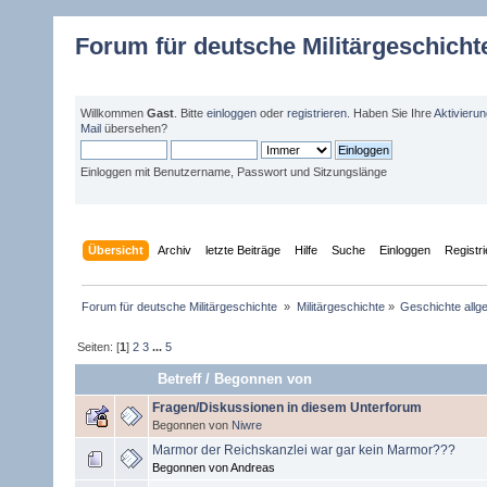
Forum für deutsche Militärgeschicht
Willkommen
Gast
. Bitte
einloggen
oder
registrieren
. Haben Sie Ihre
Aktivieru
Mail
übersehen?
Einloggen mit Benutzername, Passwort und Sitzungslänge
Übersicht
Archiv
letzte Beiträge
Hilfe
Suche
Einloggen
Registr
Forum für deutsche Militärgeschichte 
»
Militärgeschichte
»
Geschichte allg
Seiten: [
1
]
2
3
...
5
Betreff
/
Begonnen von
Fragen/Diskussionen in diesem Unterforum
Begonnen von
Niwre
Marmor der Reichskanzlei war gar kein Marmor???
Begonnen von Andreas