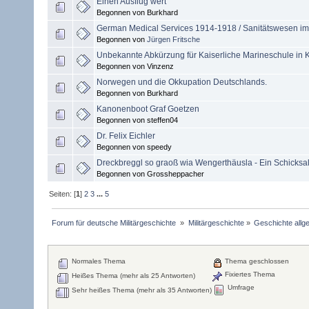
Einen Ausflug wert
Begonnen von Burkhard
German Medical Services 1914-1918 / Sanitätswesen im 
Begonnen von
Jürgen Fritsche
Unbekannte Abkürzung für Kaiserliche Marineschule in K
Begonnen von Vinzenz
Norwegen und die Okkupation Deutschlands.
Begonnen von Burkhard
Kanonenboot Graf Goetzen
Begonnen von steffen04
Dr. Felix Eichler
Begonnen von speedy
Dreckbreggl so graoß wia Wengerthäusla - Ein Schicksal
Begonnen von Grossheppacher
Seiten: [
1
]
2
3
...
5
Forum für deutsche Militärgeschichte 
»
Militärgeschichte
»
Geschichte allg
Normales Thema
Thema geschlossen
Fixiertes Thema
Heißes Thema (mehr als 25 Antworten)
Umfrage
Sehr heißes Thema (mehr als 35 Antworten)