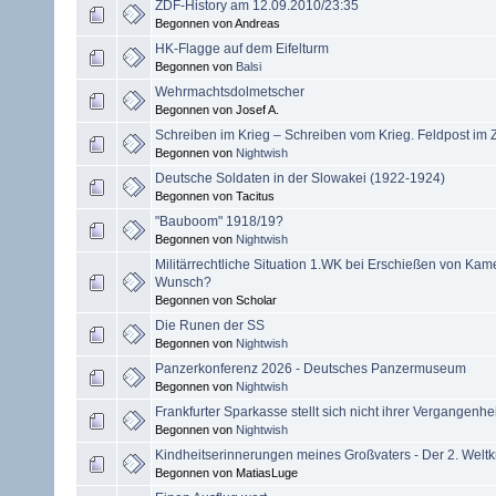
ZDF-History am 12.09.2010/23:35
Begonnen von Andreas
HK-Flagge auf dem Eifelturm
Begonnen von
Balsi
Wehrmachtsdolmetscher
Begonnen von Josef A.
Schreiben im Krieg – Schreiben vom Krieg. Feldpost im 
Begonnen von
Nightwish
Deutsche Soldaten in der Slowakei (1922-1924)
Begonnen von Tacitus
"Bauboom" 1918/19?
Begonnen von
Nightwish
Militärrechtliche Situation 1.WK bei Erschießen von Ka
Wunsch?
Begonnen von Scholar
Die Runen der SS
Begonnen von
Nightwish
Panzerkonferenz 2026 - Deutsches Panzermuseum
Begonnen von
Nightwish
Frankfurter Sparkasse stellt sich nicht ihrer Vergangenhei
Begonnen von
Nightwish
Kindheitserinnerungen meines Großvaters - Der 2. Welt
Begonnen von MatiasLuge