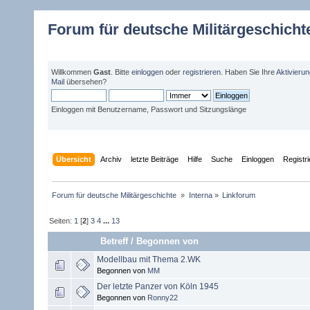
Forum für deutsche Militärgeschicht
Willkommen
Gast
. Bitte
einloggen
oder
registrieren
. Haben Sie Ihre
Aktivieru
Mail
übersehen?
Einloggen mit Benutzername, Passwort und Sitzungslänge
Übersicht
Archiv
letzte Beiträge
Hilfe
Suche
Einloggen
Registr
Forum für deutsche Militärgeschichte 
»
Interna
»
Linkforum
Seiten:
1
[
2
]
3
4
...
13
Betreff
/
Begonnen von
Modellbau mit Thema 2.WK
Begonnen von
MM
Der letzte Panzer von Köln 1945
Begonnen von
Ronny22