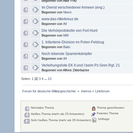
Begonnen von Alter Fritz
Im Dienst verschiedener Armeen (eng.)
Begonnen von
Niwre
www.das-ritterkreuz.de
Begonnen von
IM
Die Verhörprotokolle von Fort Hunt
Begonnen von
MM
1. Infanterie-Division im Polen-Feldzug
Begonnen von
Balsi
Noch lebende Spanienkämpfer
Begonnen von
IM
Verleihungsliste EK II und I beim Pz.Gren.Rgt. 21
Begonnen von Alfons Zitterbacke
Seiten:
1
[
2
]
3
4
...
13
Forum für deutsche Militärgeschichte 
»
Interna
»
Linkforum
Normales Thema
Thema geschlossen
Fixiertes Thema
Heißes Thema (mehr als 25 Antworten)
Umfrage
Sehr heißes Thema (mehr als 35 Antworten)