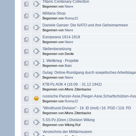
Titanic Centenary Collection
Begonnen von
Niwre
Militaria-Shop
Begonnen von
Ronny22
Daniele Ganser: Die NATO und ihre Geheimarmeen
Begonnen von
Niwre
Europeana 1914-1918
Begonnen von
Niwre
Stellenbesetzung
Begonnen von Devile
1. Weltkrieg - Projekte
Begonnen von
Balsi
Gulag: Online-Rundgang durch sowjetisches Arbeitslage
Begonnen von
Niwre
KTB Pz.AOK 4 (16.09. - 31.12.1942)
Begonnen von Alfons Zitterbacke
russische Panzer-Asse,Flieger-Asse,Scharfschützen-As
Begonnen von
Ronny22
"Windhund-Division" - 16. ID (mot) / 16. PGD / 116. PD
Begonnen von Alfons Zitterbacke
5.SS-Pz.(Gren.) Division Wiking
Begonnen von Wiking Ruf
Verzeichnis der Militärmuseen