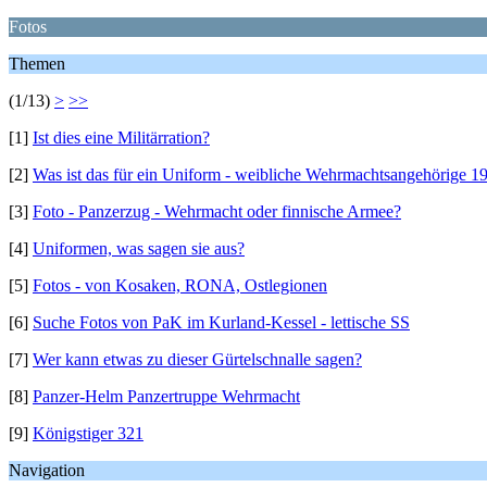
Fotos
Themen
(1/13)
>
>>
[1]
Ist dies eine Militärration?
[2]
Was ist das für ein Uniform - weibliche Wehrmachtsangehörige 
[3]
Foto - Panzerzug - Wehrmacht oder finnische Armee?
[4]
Uniformen, was sagen sie aus?
[5]
Fotos - von Kosaken, RONA, Ostlegionen
[6]
Suche Fotos von PaK im Kurland-Kessel - lettische SS
[7]
Wer kann etwas zu dieser Gürtelschnalle sagen?
[8]
Panzer-Helm Panzertruppe Wehrmacht
[9]
Königstiger 321
Navigation