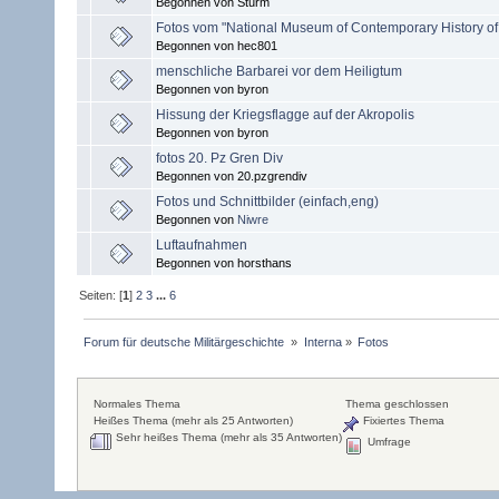
Begonnen von Sturm
Fotos vom "National Museum of Contemporary History of
Begonnen von hec801
menschliche Barbarei vor dem Heiligtum
Begonnen von byron
Hissung der Kriegsflagge auf der Akropolis
Begonnen von byron
fotos 20. Pz Gren Div
Begonnen von 20.pzgrendiv
Fotos und Schnittbilder (einfach,eng)
Begonnen von
Niwre
Luftaufnahmen
Begonnen von horsthans
Seiten: [
1
]
2
3
...
6
Forum für deutsche Militärgeschichte 
»
Interna
»
Fotos
Normales Thema
Thema geschlossen
Heißes Thema (mehr als 25 Antworten)
Fixiertes Thema
Sehr heißes Thema (mehr als 35 Antworten)
Umfrage