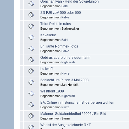
Gonchar, Ivan - Held der Sowjetunion
Begonnen von
Balsi
SS-FJB zbV 500 oder 600
Begonnen von
Falke
Third Reich in ruins
Begonnen von Stahlgewitter
Kavallerie
Begonnen von
Balsi
Brilliante Rommel-Fotos
Begonnen von
Falke
Gebirgsjägerpioniersteuermann
Begonnen von
Nightwish
Luftwaffe
Begonnen von
Niwre
Schlacht um Pilsen 3.Mai 2008
Begonnen von Jan-Hendrik
Westfront 1939
Begonnen von
Nightwish
BA: Online in historischen Bilderbergen wühlen
Begonnen von
Niwre
Maleme -Soldatenfriedhof / 2006 / Ein Bild
Begonnen von Sturm
Wer ist der Ausgezeichnete RKT