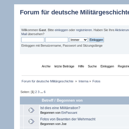
Forum für deutsche Militärgeschicht
Willkommen
Gast
. Bitte
einloggen
oder
registrieren
. Haben Sie Ihre
Aktivieru
Mail
übersehen?
Einloggen mit Benutzername, Passwort und Sitzungslänge
Übersicht
Archiv
letzte Beiträge
Hilfe
Suche
Einloggen
Registr
Forum für deutsche Militärgeschichte 
»
Interna
»
Fotos
Seiten: [
1
]
2
3
...
6
Betreff
/
Begonnen von
Ist dies eine Militärration?
Begonnen von
EinPassant
Fotos von Beamten der Wehrmacht
Begonnen von Joe