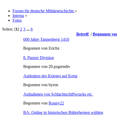
Forum für deutsche Militärgeschichte
»
Interna
»
Fotos
Seiten: [
1
]
2
3
...
6
Betreff
/
Begonnen vo
600 Jahre Tannenberg 1410
Begonnen von Erichx
8. Panzer Division
Begonnen von 20.pzgrendiv
Andenken des Krieges auf Kreta
Begonnen von byron
Aufnahmen von Schlachtschiffwracks etc.
Begonnen von
Ronny22
BA: Online in historischen Bilderbergen wühlen