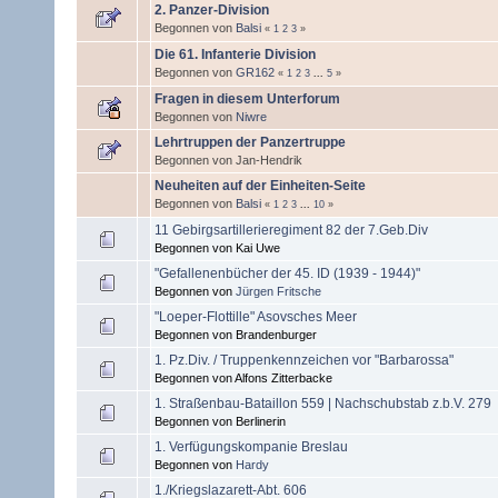
2. Panzer-Division
Begonnen von
Balsi
«
1
2
3
»
Die 61. Infanterie Division
Begonnen von
GR162
«
1
2
3
...
5
»
Fragen in diesem Unterforum
Begonnen von
Niwre
Lehrtruppen der Panzertruppe
Begonnen von Jan-Hendrik
Neuheiten auf der Einheiten-Seite
Begonnen von
Balsi
«
1
2
3
...
10
»
11 Gebirgsartillerieregiment 82 der 7.Geb.Div
Begonnen von Kai Uwe
"Gefallenenbücher der 45. ID (1939 - 1944)"
Begonnen von
Jürgen Fritsche
"Loeper-Flottille" Asovsches Meer
Begonnen von Brandenburger
1. Pz.Div. / Truppenkennzeichen vor "Barbarossa"
Begonnen von Alfons Zitterbacke
1. Straßenbau-Bataillon 559 | Nachschubstab z.b.V. 279
Begonnen von Berlinerin
1. Verfügungskompanie Breslau
Begonnen von
Hardy
1./Kriegslazarett-Abt. 606