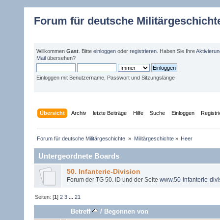
Forum für deutsche Militärgeschicht
Willkommen
Gast
. Bitte
einloggen
oder
registrieren
. Haben Sie Ihre
Aktivieru
Mail
übersehen?
Einloggen mit Benutzername, Passwort und Sitzungslänge
Übersicht
Archiv
letzte Beiträge
Hilfe
Suche
Einloggen
Registr
Forum für deutsche Militärgeschichte 
»
Militärgeschichte
»
Heer
Untergeordnete Boards
50. Infanterie-Division
Forum der TG 50. ID und der Seite
www.50-infanterie-divi
Seiten: [
1
]
2
3
...
21
Betreff
/
Begonnen von