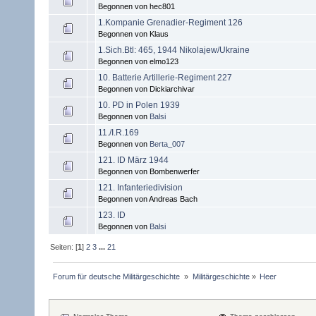
Begonnen von hec801
1.Kompanie Grenadier-Regiment 126
Begonnen von Klaus
1.Sich.Btl: 465, 1944 Nikolajew/Ukraine
Begonnen von elmo123
10. Batterie Artillerie-Regiment 227
Begonnen von Dickiarchivar
10. PD in Polen 1939
Begonnen von
Balsi
11./I.R.169
Begonnen von
Berta_007
121. ID März 1944
Begonnen von Bombenwerfer
121. Infanteriedivision
Begonnen von Andreas Bach
123. ID
Begonnen von
Balsi
Seiten: [
1
]
2
3
...
21
Forum für deutsche Militärgeschichte 
»
Militärgeschichte
»
Heer