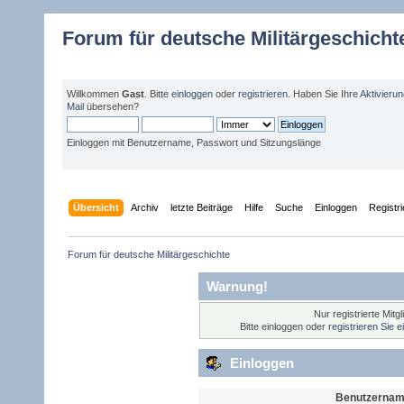
Forum für deutsche Militärgeschicht
Willkommen
Gast
. Bitte
einloggen
oder
registrieren
. Haben Sie Ihre
Aktivieru
Mail
übersehen?
Einloggen mit Benutzername, Passwort und Sitzungslänge
Übersicht
Archiv
letzte Beiträge
Hilfe
Suche
Einloggen
Registr
Forum für deutsche Militärgeschichte 
Warnung!
Nur registrierte Mitg
Bitte einloggen oder
registrieren Sie 
Einloggen
Benutzernam