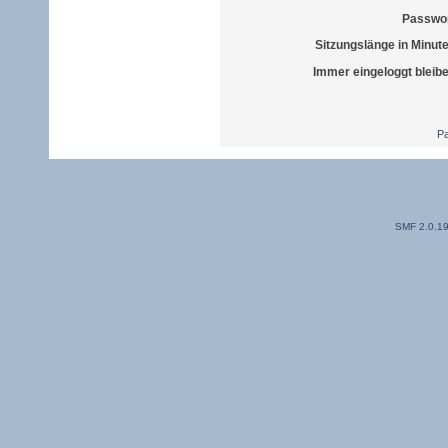
Passwor
Sitzungslänge in Minut
Immer eingeloggt bleib
Pa
SMF 2.0.1