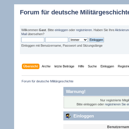
Forum für deutsche Militärgeschicht
Willkommen
Gast
. Bitte
einloggen
oder
registrieren
. Haben Sie Ihre
Aktivieru
Mail
übersehen?
Einloggen mit Benutzername, Passwort und Sitzungslänge
Übersicht
Archiv
letzte Beiträge
Hilfe
Suche
Einloggen
Registr
Forum für deutsche Militärgeschichte 
Warnung!
Nur registrierte Mitg
Bitte einloggen oder
registrieren Sie 
Einloggen
Benutzernam