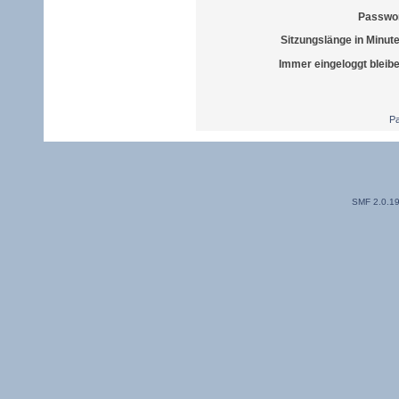
Passwor
Sitzungslänge in Minut
Immer eingeloggt bleib
Pa
SMF 2.0.1