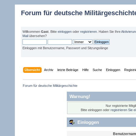
Forum für deutsche Militärgeschicht
Willkommen
Gast
. Bitte
einloggen
oder
registrieren
. Haben Sie Ihre
Aktivieru
Mail
übersehen?
Einloggen mit Benutzername, Passwort und Sitzungslänge
Übersicht
Archiv
letzte Beiträge
Hilfe
Suche
Einloggen
Registr
Forum für deutsche Militärgeschichte 
Warnung!
Nur registrierte Mitg
Bitte einloggen oder
registrieren Sie 
Einloggen
Benutzernam