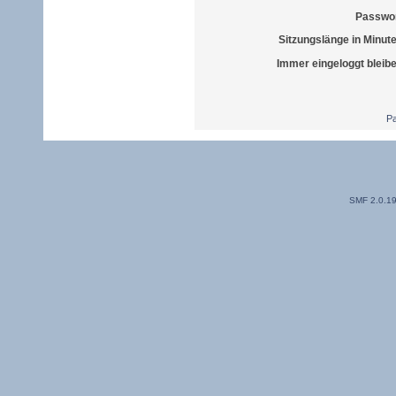
Passwor
Sitzungslänge in Minut
Immer eingeloggt bleib
Pa
SMF 2.0.1